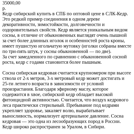
35000,00
р.
Кедр сибирский купить в СПБ по оптовой цене в СЛК-Кедр.
Это редкий пример соединения в одном дереве
декоративности, зимостойкости, долговечности и
оздоровительных свойств. Кедр является уникальным видом
сосны, в отличие от обыкновенных выглядят очень пышной
за счет более длинных иголок и особенностей роста кроны,
имеет пушистую игольчатую мутовку (иголки собраны вместе
по три-пять штук, у сосны обыкновенной — по две).
За счет замедленного по сравнению с обыкновенной сосной
роста, кедр с годами становится более пышным.
Сосна сибирская кедровая считается крупномером при высоте
ствола от 2-х метров, 3-х метровый кедр может достигать и
25-ти летнего возраста в зависимости от условий
произрастания. Благодаря эфирному маслу, которое
содержится в хвое, сибирский кедр обладает высокой
фитонцидной активностью. Считается, что воздух кедрового
леса практически стерильный. Пребывание под кедрами
укрепляет здоровье, закаляет волю, вырабатывает
выносливость, нормализует артериальное давление. Сосна
кедровая — это одна из лесообразующих пород в России.
Кедр широко распространен за Уралом, в Сибири.