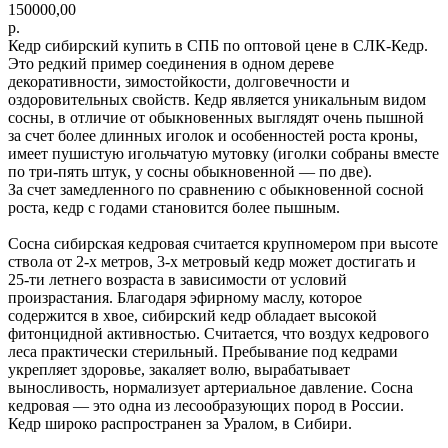
150000,00
р.
Кедр сибирский купить в СПБ по оптовой цене в СЛК-Кедр.
Это редкий пример соединения в одном дереве
декоративности, зимостойкости, долговечности и
оздоровительных свойств. Кедр является уникальным видом
сосны, в отличие от обыкновенных выглядят очень пышной
за счет более длинных иголок и особенностей роста кроны,
имеет пушистую игольчатую мутовку (иголки собраны вместе
по три-пять штук, у сосны обыкновенной — по две).
За счет замедленного по сравнению с обыкновенной сосной
роста, кедр с годами становится более пышным.
Сосна сибирская кедровая считается крупномером при высоте
ствола от 2-х метров, 3-х метровый кедр может достигать и
25-ти летнего возраста в зависимости от условий
произрастания. Благодаря эфирному маслу, которое
содержится в хвое, сибирский кедр обладает высокой
фитонцидной активностью. Считается, что воздух кедрового
леса практически стерильный. Пребывание под кедрами
укрепляет здоровье, закаляет волю, вырабатывает
выносливость, нормализует артериальное давление. Сосна
кедровая — это одна из лесообразующих пород в России.
Кедр широко распространен за Уралом, в Сибири.